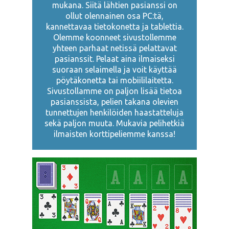
mukana. Siitä lähtien pasianssi on
ollut olennainen osa PC:tä,
kannettavaa tietokonetta ja tablettia.
Olemme koonneet sivustollemme
yhteen parhaat netissä pelattavat
pasianssit. Pelaat aina ilmaiseksi
suoraan selaimella ja voit käyttää
pöytäkonetta tai mobiililaitetta.
Sivustollamme on paljon lisää tietoa
pasianssista, pelien takana olevien
tunnettujen henkilöiden haastatteluja
sekä paljon muuta. Mukavia pelihetkiä
ilmaisten korttipeliemme kanssa!