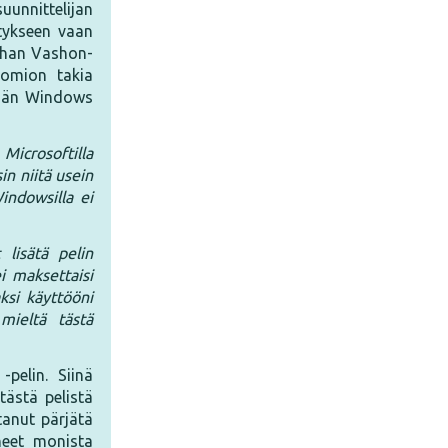
uunnittelijan
itykseen vaan
rhan Vashon-
uomion takia
i hän Windows
icrosoftilla
in niitä usein
indowsilla ei
 lisätä pelin
i maksettaisi
ksi käyttööni
mieltä tästä
pelin. Siinä
 tästä pelistä
anut pärjätä
hneet monista