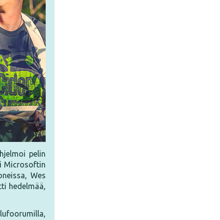
jelmoi pelin
i Microsoftin
koneissa, Wes
tti hedelmää,
elufoorumilla,