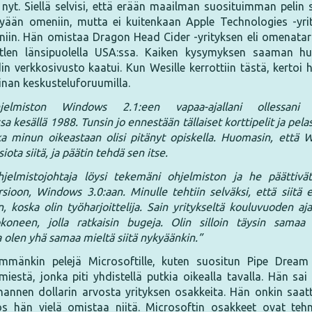
yt. Siellä selvisi, että erään maailman suosituimman pelin s
ykyään omeniin, mutta ei kuitenkaan Apple Technologies -yr
niin. Hän omistaa Dragon Head Cider -yrityksen eli omenata
attlen länsipuolella USA:ssa. Kaiken kysymyksen saaman h
n verkkosivusto kaatui. Kun Wesille kerrottiin tästä, kerto
inan keskusteluforuumilla.
hjelmiston Windows 2.1:een vapaa-ajallani ollessani M
sa kesällä 1988. Tunsin jo ennestään tällaiset korttipelit ja pelas
ka minun oikeastaan olisi pitänyt opiskella. Huomasin, että W
iota siitä, ja päätin tehdä sen itse.
hjelmistojohtaja löysi tekemäni ohjelmiston ja he päättivät
ioon, Windows 3.0:aan. Minulle tehtiin selväksi, että siitä e
, koska olin työharjoittelija. Sain yritykseltä kouluvuoden aja
oneen, jolla ratkaisin bugeja. Olin silloin täysin samaa 
ja olen yhä samaa mieltä siitä nykyäänkin.”
mänkin pelejä Microsoftille, kuten suositun Pipe Dream -
imiestä, jonka piti yhdistellä putkia oikealla tavalla. Hän sai
nnen dollarin arvosta yrityksen osakkeita. Hän onkin saatt
 jos hän vielä omistaa niitä. Microsoftin osakkeet ovat te