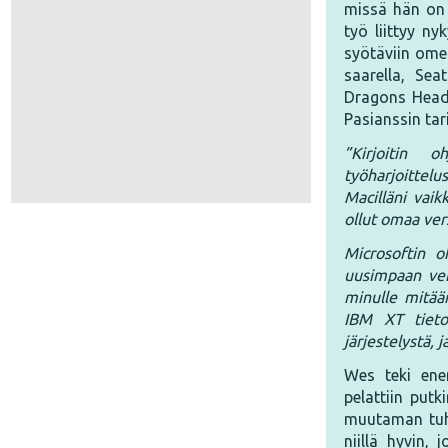
missä hän on n
työ liittyy n
syötäviin ome
saarella, Se
Dragons Headi
Pasianssin tar
”Kirjoitin o
työharjoittelus
Macilläni vaik
ollut omaa vers
Microsoftin o
uusimpaan vers
minulle mitään
IBM XT tietok
järjestelystä, 
Wes teki enem
pelattiin putk
muutaman tuha
niillä hyvin,