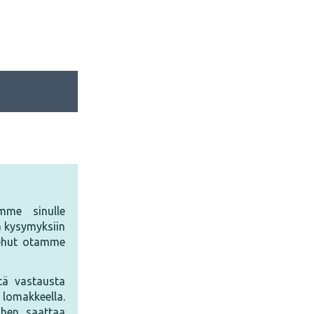
amme sinulle
 kysymyksiin
 Kehut otamme
ltä vastausta
 lomakkeella.
ihen saattaa