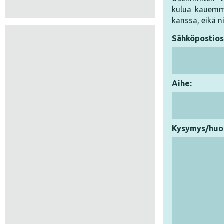
kulua kauemmi
kanssa, eikä n