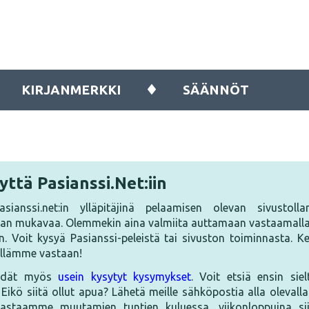
KIRJANMERKKI
SÄÄNNÖT
ttä Pasianssi.Net:iin
ianssi.net:in ylläpitäjinä pelaamisen olevan sivustoll
n mukavaa. Olemmekin aina valmiita auttamaan vastaamalla
in. Voit kysyä Pasianssi-peleistä tai sivuston toiminnasta.
lellämme vastaan!
öydät myös
usein kysytyt kysymykset
. Voit etsiä ensin sie
Eikö siitä ollut apua? Lähetä meille sähköpostia alla olevalla
astaamme muutamien tuntien kuluessa, viikonloppuina si