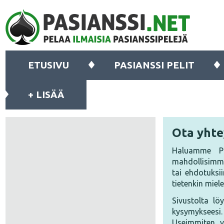
ETUSIVU
PASIANSSI PELIT
+ LISÄÄ
Ota yhtey
Haluamme Pas
mahdollisimma
tai ehdotuksi
tietenkin mie
Sivustolta l
kysymykseesi. 
Useimmiten v