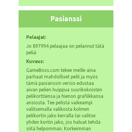
Pasianssi
Pelaajat:
Jo
897994 pelaajaa on pelannut tätä
peliä
Kuvaus:
GameBoss.com tekee meille aina
parhaat mahdolliset pelit ja myös
tämä pasianssin versio edustaa
aivan pelien huippua suurikokoisten
pelikorttiensa ja hienon grafiikkansa
ansiosta. Tee pelistä vaikeampi
valitsemalla valikosta kolmen
pelikortin jako kerralla tai valitse
yhden kortin jako, jos haluat tehdä
siitä helpomman. Korkeimman