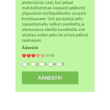
pistemäärän saat, kun pelaat
mahdollisimman nopeasti pelikortit
yläpuolisiin korttipaikkoihin ässästä
kuninkaaseen. Voit pysäyttää pelin
napauttamalla valikon painiketta ja
alareunassa olevilla kuvakkeilla voit
aloittaa uuden pelin tai siirtyä pelissä
taaksepäin.
Äänestä:
(118)
1
2
3
4
5