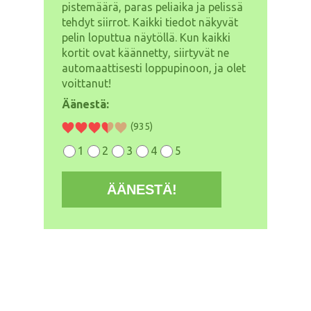
pistemäärä, paras peliaika ja pelissä
tehdyt siirrot. Kaikki tiedot näkyvät
pelin loputtua näytöllä. Kun kaikki
kortit ovat käännetty, siirtyvät ne
automaattisesti loppupinoon, ja olet
voittanut!
Äänestä:
(935)
1
2
3
4
5