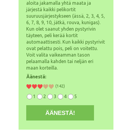
aloita jakamalla yhtä maata ja
järjestä kaikki pelikortit
suuruusjärjestykseen (ässä, 2, 3, 4, 5,
6, 7, 8, 9, 10, jätkä, rouva, kunigas).
Kun olet saanut yhden pystyrivin
täyteen, peli kerää kortit
automaattisesti. Kun kaikki pystyrivit
ovat pelattu pois, peli on voitettu.
Voit valita vaikeamman tason
pelaamalla kahden tai neljän eri
maan korteilla.
Äänestä:
(142)
1
2
3
4
5