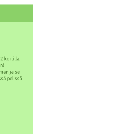
 kortilla,
n!
mman ja se
ssä pelissä