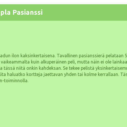
pla Pasianssi
dun ilon kaksinkertaisena. Tavallinen pasianssierä pelataan 52
 vaikeammalta kuin alkuperäinen peli, mutta näin ei ole lainkaa
ja tässä niitä onkin kahdeksan. Se tekee pelistä yksinkertaise
 valita haluatko kortteja jaettavan yhden tai kolme kerrallaan. Tä
in-toiminnolla.