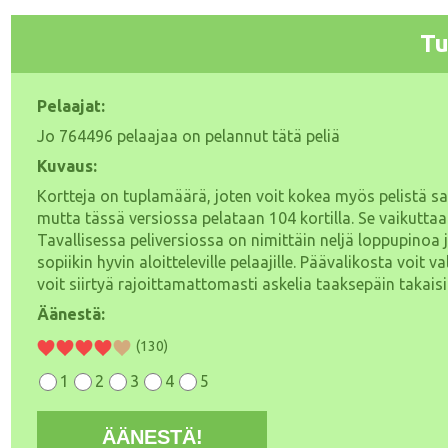
Tu
Pelaajat:
Jo
764496 pelaajaa on pelannut tätä peliä
Kuvaus:
Kortteja on tuplamäärä, joten voit kokea myös pelistä saa
mutta tässä versiossa pelataan 104 kortilla. Se vaikuttaa
Tavallisessa peliversiossa on nimittäin neljä loppupinoa 
sopiikin hyvin aloitteleville pelaajille. Päävalikosta voit
voit siirtyä rajoittamattomasti askelia taaksepäin takais
Äänestä:
(130)
1
2
3
4
5